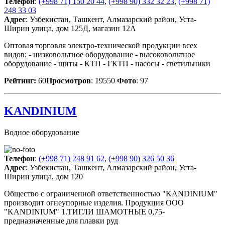
Телефон
:
(+998 71) 150 20 44
,
(+998 90) 332 32 23
,
(+998 71)
248 33 03
Адрес
: Узбекистан, Ташкент, Алмазарский район, Уста-
Ширин улица, дом 125Д, магазин 12А
Оптовая торговля электро-технической продукции всех
видов: - низковольтное оборудование - высоковольтное
оборудование - щиты - КТП - ГКТП - насосы - светильники
Рейтинг:
60
Просмотров
: 19550
Фото
: 97
KANDINIUM
Водное оборудование
Телефон
:
(+998 71) 248 91 62
,
(+998 90) 326 50 36
Адрес
: Узбекистан, Ташкент, Алмазарский район, Уста-
Ширин улица, дом 120
Общество с ограниченной ответственностью "KANDINIUM"
производит огнеупорные изделия. Продукция ООО
"KANDINIUM" 1.ТИГЛИ ШАМОТНЫЕ 0,75-
предназначенные для плавки руд