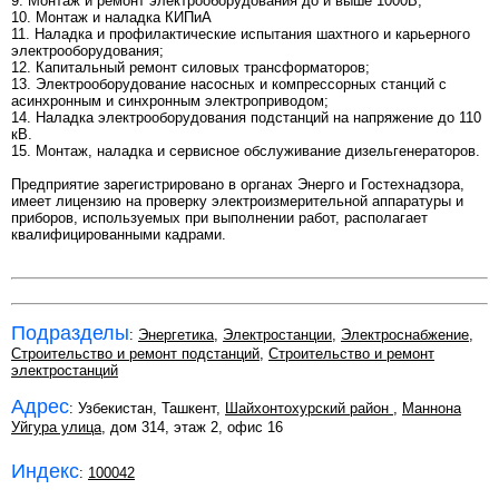
9. Монтаж и ремонт электрооборудования до и выше 1000В;
10. Монтаж и наладка КИПиА
11. Наладка и профилактические испытания шахтного и карьерного
электрооборудования;
12. Капитальный ремонт силовых трансформаторов;
13. Электрооборудование насосных и компрессорных станций с
асинхронным и синхронным электроприводом;
14. Наладка электрооборудования подстанций на напряжение до 110
кВ.
15. Монтаж, наладка и сервисное обслуживание дизельгенераторов.
Предприятие зарегистрировано в органах Энерго и Гостехнадзора,
имеет лицензию на проверку электроизмерительной аппаратуры и
приборов, используемых при выполнении работ, располагает
квалифицированными кадрами.
Подразделы
:
Энергетика
,
Электростанции
,
Электроснабжение
,
Строительство и ремонт подстанций
,
Строительство и ремонт
электростанций
Адрес
: Узбекистан, Ташкент,
Шайхонтохурский район
,
Маннона
Уйгура улица
, дом 314, этаж 2, офис 16
Индекс
:
100042