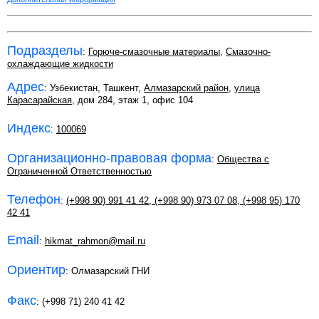
Подразделы
:
Горюче-смазочные материалы
,
Смазочно-
охлаждающие жидкости
Адрес
: Узбекистан, Ташкент,
Алмазарский район
,
улица
Карасарайская
, дом 284, этаж 1, офис 104
Индекс
:
100069
Организационно-правовая форма
:
Общества с
Ограниченной Ответственностью
Телефон
:
(+998 90) 991 41 42
,
(+998 90) 973 07 08
,
(+998 95) 170
42 41
Email
:
hikmat_rahmon@mail.ru
Ориентир
: Олмазарский ГНИ
Факс
: (+998 71) 240 41 42