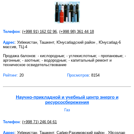
Телефон
:
(+998 91) 162 02 96
,
(+998 98) 361 44 18
Адрес
: Узбекистан, Ташкент, Юнусабадский район , Юнусабад-6
массив, ТЦ-4
Продажа балонов: - кислородные; - углекислотные; - пропановые; -
аргонные; - азотные; - водородные; - капитальный ремонт и
техническое освидетельствование
Рейтинг:
20
Просмотров
: 8154
Научно-прикладной и учебный центр энерго и
ресурсосбережения
Газ
Телефон
:
(+998 71) 246 04 61
Адрес
: Узбекистан, Ташкент, Сабир-Рахимовский район , Уйсозлар