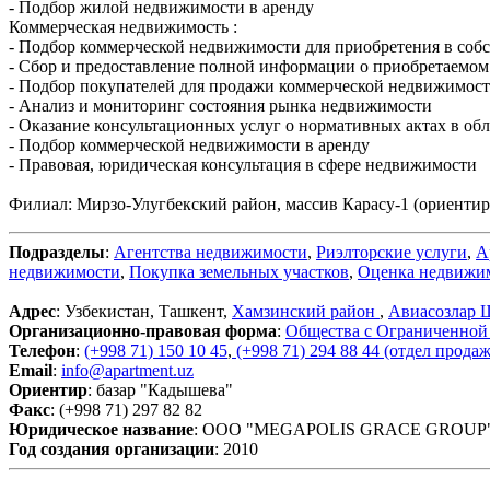
- Подбор жилой недвижимости в аренду
Коммерческая недвижимость :
- Подбор коммерческой недвижимости для приобретения в соб
- Сбор и предоставление полной информации о приобретаемом
- Подбор покупателей для продажи коммерческой недвижимос
- Анализ и мониторинг состояния рынка недвижимости
- Оказание консультационных услуг о нормативных актах в об
- Подбор коммерческой недвижимости в аренду
- Правовая, юридическая консультация в сфере недвижимости
Филиал: Мирзо-Улугбекский район, массив Карасу-1 (ориентир
Подразделы
:
Агентства недвижимости
,
Риэлторские услуги
,
А
недвижимости
,
Покупка земельных участков
,
Оценка недвижи
Адрес
: Узбекистан, Ташкент,
Хамзинский район
,
Авиасозлар 
Организационно-правовая форма
:
Общества с Ограниченной
Телефон
:
(+998 71) 150 10 45
,
(+998 71) 294 88 44 (отдел прода
Email
:
info@apartment.uz
Ориентир
: базар "Кадышева"
Факс
: (+998 71) 297 82 82
Юридическое название
: OOO "MEGAPOLIS GRACE GROUP
Год создания организации
: 2010