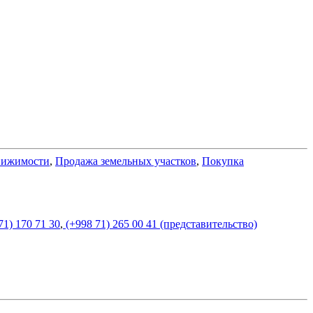
вижимости
,
Продажа земельных участков
,
Покупка
71) 170 71 30
,
(+998 71) 265 00 41 (представительство)