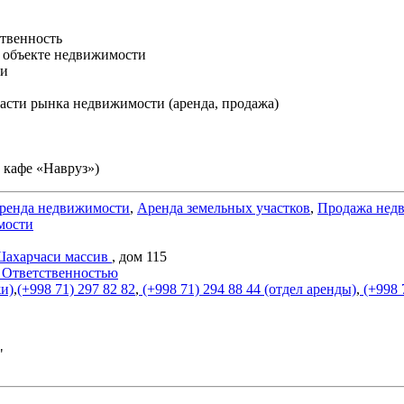
ственность
 объекте недвижимости
ти
ласти рынка недвижимости (аренда, продажа)
 кафе «Навруз»)
ренда недвижимости
,
Аренда земельных участков
,
Продажа нед
мости
Шахарчаси массив
, дом 115
 Ответственностью
жи)
,
(+998 71) 297 82 82
,
(+998 71) 294 88 44 (отдел аренды)
,
(+998 
"