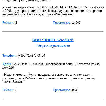
(Абдуллы Тукая), дом 16, этаж 3
Агентство недвижимости "BEST HOME REAL ESTATE" TM , основано
в 2006 году, представляет собой команду профессионалов на рынке
недвижимости г. Ташкента, которая обеспечивает
Рейтинг:
2
Просмотров
: 14806
OOO "BOBIR-AZIZXON"
Покупка недвижимости
Телефон
:
(+998 71) 278 05 90
Адрес
: Узбекистан, Ташкент, Чиланзарский район , Катартал улица,
дом 11б
- Недвижимость - Купля-продажа объектов, земли, торговля и
производство - Работа с иностранными инвесторами по проекту
"Узбек-Базальт"
Рейтинг:
2
Просмотров
: 8941