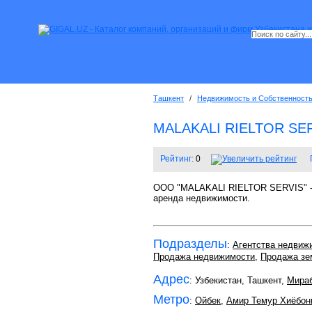
Ташкент
/
Недвижимость и Собственност
MALAKALI RIELTOR SE
Рейтинг:
0
OOO "MALAKALI RIELTOR SERVIS" - о
аренда недвижимости.
Подразделы
:
Агентства недвиж
Продажа недвижимости
,
Продажа зе
Адрес
: Узбекистан, Ташкент,
Мира
Метро
:
Ойбек
,
Амир Темур Хиёбон