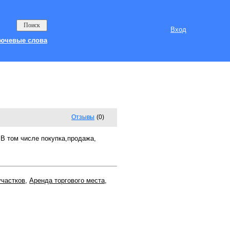
Вход
ючевые слова
Отзывы
(0)
В том числе покупка,продажа,
участков
,
Аренда торгового места
,