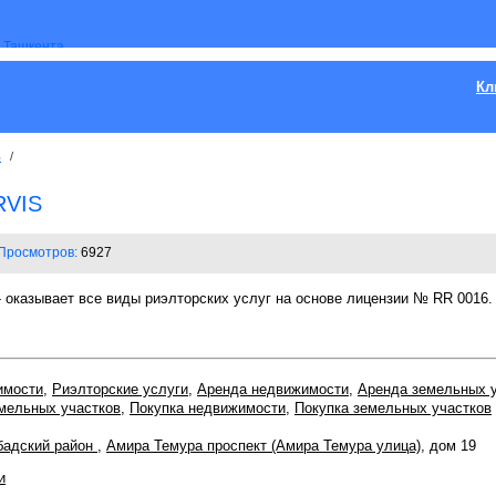
Кл
ь
/
RVIS
Просмотров:
6927
казывает все виды риэлторских услуг на основе лицензии № RR 0016. 
имости
,
Риэлторские услуги
,
Аренда недвижимости
,
Аренда земельных 
мельных участков
,
Покупка недвижимости
,
Покупка земельных участков
бадский район
,
Амира Темура проспект (Амира Темура улица)
, дом 19
и