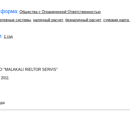
 форма
:
Общества с Ограниченной Ответственностью
атежные системы
,
наличный расчет
,
безналичный расчет
,
сумовая карта
е
:
1 год
O "MALAKALI RIELTOR SERVIS"
: 2011
еда