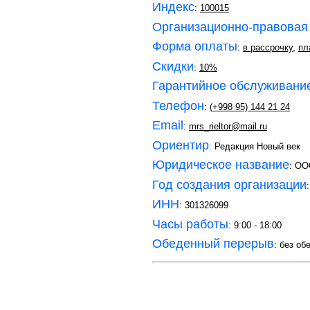
Индекс
:
100015
Организационно-правовая
Форма оплаты
:
в рассрочку
,
пл
Скидки
:
10%
Гарантийное обслуживани
Телефон
:
(+998 95) 144 21 24
Email
:
mrs_rieltor@mail.ru
Ориентир
: Редакция Новый век
Юридическое название
: OO
Год создания организации
ИНН
: 301326099
Часы работы
: 9:00 - 18:00
Обеденный перерыв
: без об