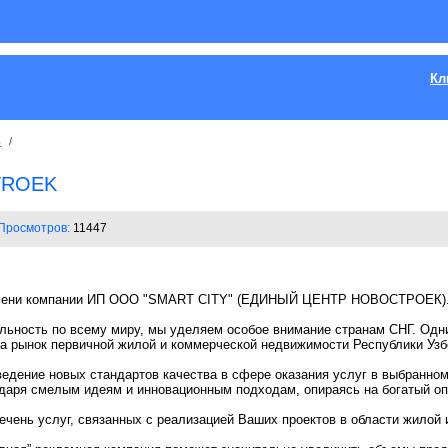
Кл
ь
/
TROEK
Просмотров:
11447
 имени компании ИП ООО "SMART CITY" (ЕДИНЫЙ ЦЕНТР НОВОСТРОЕК)
ьность по всему миру, мы уделяем особое внимание странам СНГ. Одн
на рынок первичной жилой и коммерческой недвижимости Республики Узб
едение новых стандартов качества в сфере оказания услуг в выбранном
даря смелым идеям и инновационным подходам, опираясь на богатый оп
ечень услуг, связанных с реализацией Ваших проектов в области жилой