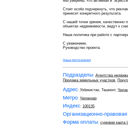
Мы уверены, что активная и “агресс
Стоит особо подчеркнуть, что рекла
принесет конкретного результата.
С нашей точки зрения, качественно
объектах недвижимости, ведут к сни
Наша политика при работе с партнер
С уважением,
Руководство проекта.
Наша фотогалерея
Подразделы
:
Агентства недвиж
Продажа земельных участков
,
Покуп
Адрес
: Узбекистан, Ташкент,
Чилан
Метро
:
Чиланзар
Индекс
:
100135
Организационно-правовая
Форма оплаты
:
сумовая карта 