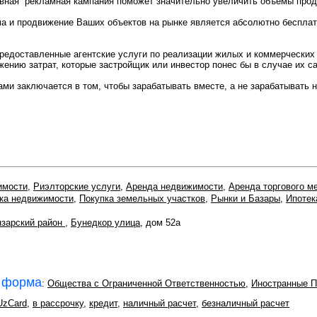
ивная” рекламная кампания поможет значительно увеличить объемы прод
ма и продвижение Ваших объектов на рынке является абсолютно бесплатн
 предоставленные агентские услуги по реализации жилых и коммерчески
жению затрат, которые застройщик или инвестор понес бы в случае их с
ами заключается в том, чтобы зарабатывать вместе, а не зарабатывать н
имости
,
Риэлторские услуги
,
Аренда недвижимости
,
Аренда торгового м
ка недвижимости
,
Покупка земельных участков
,
Рынки и Базары
,
Ипотек
зарский район
,
Бунедкор улица
, дом 52а
 форма
:
Общества с Ограниченной Ответственностью
,
Иностранные П
UzCard
,
в рассрочку
,
кредит
,
наличный расчет
,
безналичный расчет