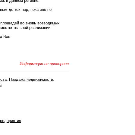
аж в данном регионе.
ым до тех пор, пока оно не
х площадей во вновь возводимых
амостоятельной реализации.
а Вас.
Информация не проверена
еста
,
Продажа недвижимости
,
а
редприятия