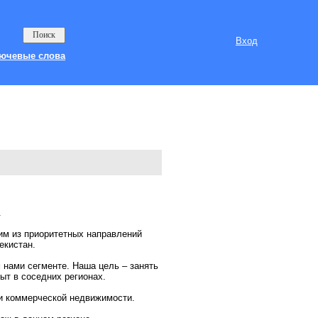
Вход
ючевые слова
.
им из приоритетных направлений
екистан.
 нами сегменте. Наша цель – занять
ыт в соседних регионах.
 и коммерческой недвижимости.