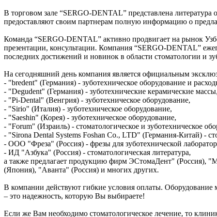
В торговом зале “SERGO-DENTAL” представлена литература о
предоставляют своим партнерам полную информацию о предлага
Команда “SERGO-DENTAL” активно продвигает на рынок Узбек
презентации, консультации. Компания “SERGO-DENTAL” ежего
последних достижений и новинок в области стоматологии и зу
На сегодняшний день компания является официальным эксклюз
- "bredent" (Германия) - зуботехническое оборудование и расх
- "Degudent" (Германия) - зуботехнические керамические массы
- "Pi-Dental" (Венгрия) - зуботехническое оборудование,
- "Sirio" (Италия) - зуботехническое оборудование,
- "Saeshin" (Корея) - зуботехническое оборудование,
- "Forum" (Израиль) - стоматологическое и зуботехническое об
- "Sirona Dental Systems Foshan Co., LTD" (Германия-Китай) - 
- OOO "Фреза" (Россия) - фрезы для зуботехнической лаборатор
- ИД "Азбука" (Россия) - стоматологическая литература,
а также предлагает продукцию фирм ЭСтомаДент" (Россия), "М
(Япония), "Аванта" (Россия) и многих других.
В компании действуют гибкие условия оплаты. Оборудование 
– это надежность, которую Вы выбираете!
Если же Вам необходимо стоматологическое лечение, то кли