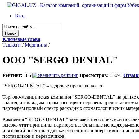
Вход
Ключевые слова
Ташкент
/
Медицина
/
OOO "SERGO-DENTAL"
Рейтинг:
186
Просмотров:
15091
Отзы
“SERGO-DENTAL” – здоровье превыше всего!
Торгово-медицинская компания “SERGO-DENTAL” на рынке ст
знания, и с каждым годом расширяет перечень предоставляе
партнерам полный спектр расходных стоматологических матери
Компания “SERGO-DENTAL” занимается комплексной поставкой
высоко чтит принципы партнерства. Опытные менеджеры-конс
и высокий потенциал для качественного и оперативного испол
поставщиков и перевозчиков.