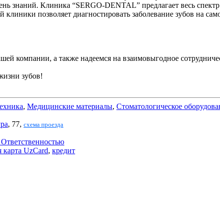
нь знаний. Клиника “SERGO-DENTAL” предлагает весь спектр ус
 клиники позволяет диагностировать заболевание зубов на само
ашей компании, а также надеемся на взаимовыгодное сотрудниче
жизни зубов!
техника
,
Медицинские материалы
,
Стоматологическое оборудова
ура
, 77,
схема проезда
 Ответственностью
я карта UzCard
,
кредит