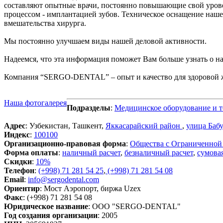
составляют опытные врачи, постоянно повышающие свой урове
процессом - имплантацией зубов. Техническое оснащение нашей
вмешательства хирурга.
Мы постоянно улучшаем виды нашей деловой активности.
Надеемся, что эта информация поможет Вам больше узнать о н
Компания “SERGO-DENTAL” – опыт и качество для здоровой 
Наша фотогалерея
Подразделы
:
Медицинское оборудование и 
Адрес
: Узбекистан, Ташкент,
Яккасарайский район
,
улица Баб
Индекс
:
100100
Организационно-правовая форма
:
Общества с Ограниченной
Форма оплаты
:
наличный расчет
,
безналичный расчет
,
сумова
Скидки
:
10%
Телефон
:
(+998) 71 281 54 25
,
(+998) 71 281 54 08
Email
:
info@sergodental.com
Ориентир
: Мост Аэропорт, биржа Uzex
Факс
: (+998) 71 281 54 08
Юридическое название
: ООО "SERGO-DENTAL"
Год создания организации
: 2005