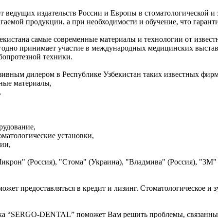
т ведущих издательств России и Европы в стоматологической
емой продукции, а при необходимости и обучение, что гаранти
истана самые современные материалы и технологии от известно
дно принимает участие в международных медицинских выставка
бопротезной техники.
ивным дилером в Республике Узбекистан таких известных фирм
одные материалы,
,
орудование,
стоматологические установки,
ии,
икрон" (Россия), "Стома" (Украина), "Владмива" (Россия), "3М
может предоставляться в кредит и лизинг. Стоматологическое
ника “SERGO-DENTAL” поможет Вам решить проблемы, связанные