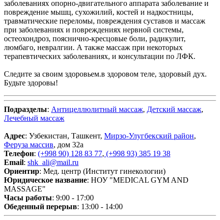
заболеваниях опорно-двигательного аппарата заболевание и
повреждение мышц, сухожилий, костей и надкостницы,
травматические переломы, повреждения суставов и массаж
при заболеваниях и повреждениях нервной системы,
остеохондроз, пояснично-кресцовые боли, радикулит,
люмбаго, невралгии. А также массаж при некоторых
терапевтических заболеваниях, и консультации по ЛФК.
Следите за своим здоровьем.в здоровом теле, здоровый дух.
Будьте здоровы!
Подразделы
:
Антицеллюлитный массаж
,
Детский массаж
,
Лечебный массаж
Адрес
: Узбекистан, Ташкент,
Мирзо-Улугбекский район
,
Феруза массив
, дом 32а
Телефон
:
(+998 90) 128 83 77
,
(+998 93) 385 19 38
Email
:
shk_ali@mail.ru
Ориентир
: Мед. центр (Институт гинекологии)
Юридическое название
: НОУ "MEDICAL GYM AND
MASSAGE"
Часы работы
: 9:00 - 17:00
Обеденный перерыв
: 13:00 - 14:00