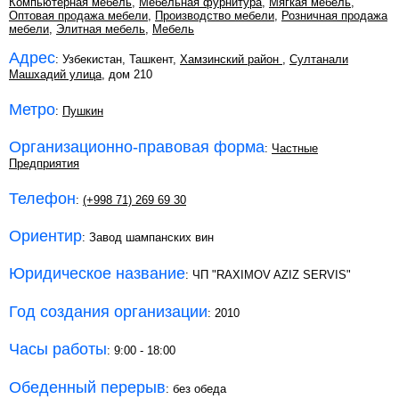
Компьютерная мебель
,
Мебельная фурнитура
,
Мягкая мебель
,
Оптовая продажа мебели
,
Производство мебели
,
Розничная продажа
мебели
,
Элитная мебель
,
Мебель
Адрес
: Узбекистан, Ташкент,
Хамзинский район
,
Султанали
Машхадий улица
, дом 210
Метро
:
Пушкин
Организационно-правовая форма
:
Частные
Предприятия
Телефон
:
(+998 71) 269 69 30
Ориентир
: Завод шампанских вин
Юридическое название
: ЧП "RAXIMOV AZIZ SERVIS"
Год создания организации
: 2010
Часы работы
: 9:00 - 18:00
Обеденный перерыв
: без обеда