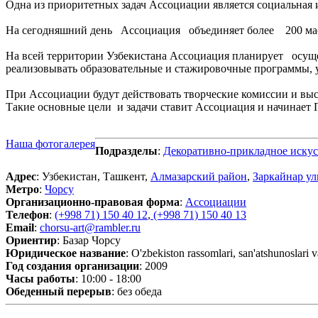
Одна из приоритетных задач Ассоциации является социальная и
На сегодняшний день Ассоциация объединяет более 200 масте
На всей территории Узбекистана Ассоциация планирует осуще
реализовывать образовательные и стажировочные программы, у
При Ассоциации будут действовать творческие комиссии и выс
Такие основные цели и задачи ставит Ассоциация и начинает 
Наша фотогалерея
Подразделы
:
Декоративно-прикладное искус
Адрес
: Узбекистан, Ташкент,
Алмазарский район
,
Заркайнар ул
Метро
:
Чорсу
Организационно-правовая форма
:
Ассоциации
Телефон
:
(+998 71) 150 40 12
,
(+998 71) 150 40 13
Email
:
chorsu-art@rambler.ru
Ориентир
: Базар Чорсу
Юридическое название
: O'zbekiston rassomlari, san'atshunoslari va
Год создания организации
: 2009
Часы работы
: 10:00 - 18:00
Обеденный перерыв
: без обеда