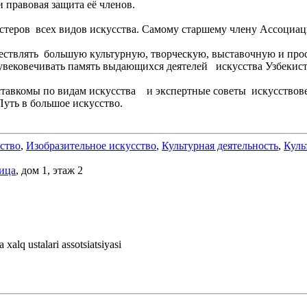
 правовая защита её членов.
ров всех видов искусства. Самому старшему члену Ассоциации
ствлять большую культурную, творческую, выставочную и просв
вековечивать память выдающихся деятелей искусства Узбекиста
тавкомы по видам искусства и экспертные советы искусствовед
Путь в большое искусство.
ство
,
Изобразительное искусство
,
Культурная деятельность
,
Куль
ица
, дом 1, этаж 2
 xalq ustalari assotsiatsiyasi