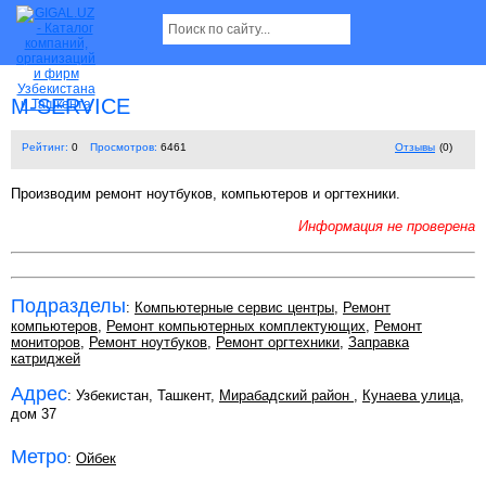
M-SERVICE
Рейтинг:
0
Просмотров:
6461
Отзывы
(0)
Производим ремонт ноутбуков, компьютеров и оргтехники.
Информация не проверена
Подразделы
:
Компьютерные сервис центры
,
Ремонт
компьютеров
,
Ремонт компьютерных комплектующих
,
Ремонт
мониторов
,
Ремонт ноутбуков
,
Ремонт оргтехники
,
Заправка
катриджей
Адрес
: Узбекистан, Ташкент,
Мирабадский район
,
Кунаева улица
,
дом 37
Метро
:
Ойбек