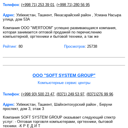
Телефон
:
(+998 71) 253 39 01
,
(+998 71) 280 56 95
Адрес
: Узбекистан, Ташкент, Яккасарайский район , Усмана Насыра
улица, дом 53А
Компания ООО "WERTOOM" успешно развивающаяся компания,
которая занимается оптовой продажей по перечислению
компьютерной, оргтехники и бытовой техники, а так же
Рейтинг:
80
Просмотров
: 25738
ООО "SOFT SYSTEM GROUP"
Компьютерные сервис центры
Телефон
:
(+998 93) 500 23 47
,
(8371) 249 53 97
,
(8371)276 99 96
Адрес
: Узбекистан, Ташкент, Шайхонтохурский район , Беруни
проспект, дом 3, этаж 3
Компания SOFT SYSTEM GROUP оказывает следующий спектр
услуг: - Оптовая торговля компьютерами, оргтехники, бытовой
техники. -К Р Е Д И Т