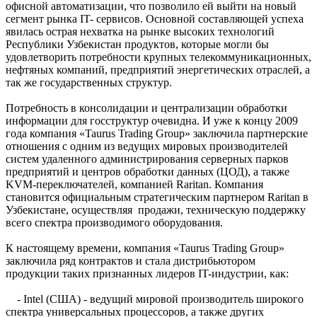
офисной автоматизации, что позволило ей выйти на новый
сегмент рынка IT- сервисов. Основной составляющей успеха
явилась острая нехватка на рынке высоких технологий
Республики Узбекистан продуктов, которые могли бы
удовлетворить потребности крупных телекоммуникационных,
нефтяных компаний, предприятий энергетических отраслей, а
так же государственных структур.
Потребность в консолидации и централизации обработки
информации для госструктур очевидна. И уже к концу 2009
года компания «Taurus Trading Group» заключила партнерские
отношения с одним из ведущих мировых производителей
систем удаленного администрирования серверных парков
предприятий и центров обработки данных (ЦОД), а также
KVM-переключателей, компанией Raritan. Компания
становится официальным стратегическим партнером Raritan в
Узбекистане, осуществляя продажи, техническую поддержку
всего спектра производимого оборудования.
К настоящему времени, компания «Taurus Trading Group»
заключила ряд контрактов и стала дистрибьютором
продукции таких признанных лидеров IT-индустрии, как:
- Intel (США) - ведущий мировой производитель широкого
спектра универсальных процессоров, а также других