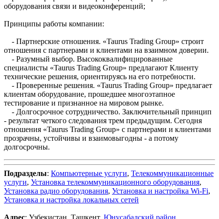
оборудования связи и видеоконференций;
Принципы работы компании:
- Партнерские отношения. «Taurus Trading Group» строит
отношения с партнерами и клиентами на взаимном доверии.
- Разумный выбор. Высококвалифицированные
специалисты «Taurus Trading Group» предлагают Клиенту
технические решения, ориентируясь на его потребности.
- Проверенные решения. «Taurus Trading Group» предлагает
клиентам оборудование, прошедшее многоэтапное
тестирование и признанное на мировом рынке.
- Долгосрочное сотрудничество. Заключительный принцип
- результат четкого следования трем предыдущим. Сегодня
отношения «Taurus Trading Group» с партнерами и клиентами
прозрачны, устойчивы и взаимовыгодны - а потому
долгосрочны.
Подразделы
:
Компьютерные услуги
,
Телекоммуникационные
услуги
,
Установка телекоммуникационного оборудования
,
Установка радио оборудования
,
Установка и настройка Wi-Fi
,
Установка и настройка локальных сетей
Адрес
: Узбекистан, Ташкент,
Юнусабадский район
,