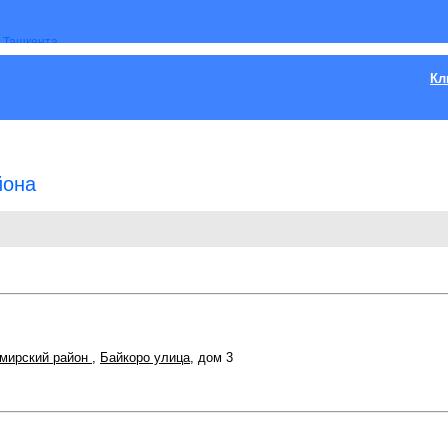
Кл
йона
мирский район
,
Байкоро улица
, дом 3