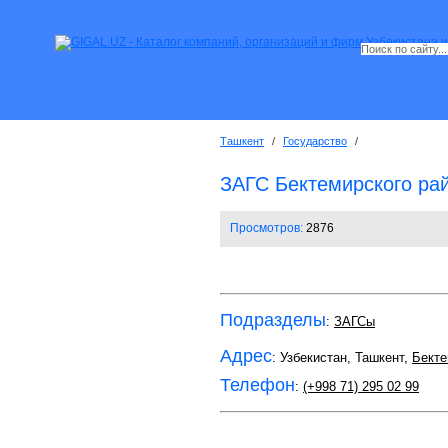
Ташкент
/
Государство
/
ЗАГС Бектемирского ра
Просмотров:
2876
Подразделы
:
ЗАГСы
Адрес
: Узбекистан, Ташкент,
Бекте
Телефон
:
(+998 71) 295 02 99