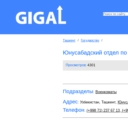
Ташкент
/
Государство
/
Юнусабадский отдел по
Просмотров:
4301
Подразделы
:
Военкоматы
Адрес
: Узбекистан, Ташкент,
Юнус
Телефон
:
(+998 71) 237 67 13
,
(+9