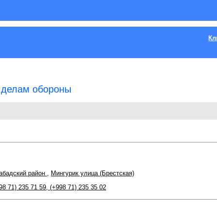
Кл
 делам обороны
абадский район
,
Мингурик улица (Брестская)
98 71) 235 71 59
,
(+998 71) 235 35 02