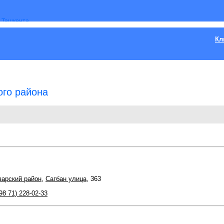
Кл
го района
арский район
,
Сагбан улица
, 363
98 71) 228-02-33