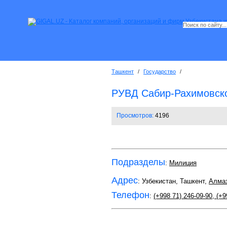
Ташкент
/
Государство
/
РУВД Сабир-Рахимовско
Просмотров:
4196
Подразделы
:
Милиция
Адрес
: Узбекистан, Ташкент,
Алмаз
Телефон
:
(+998 71) 246-09-90
,
(+9