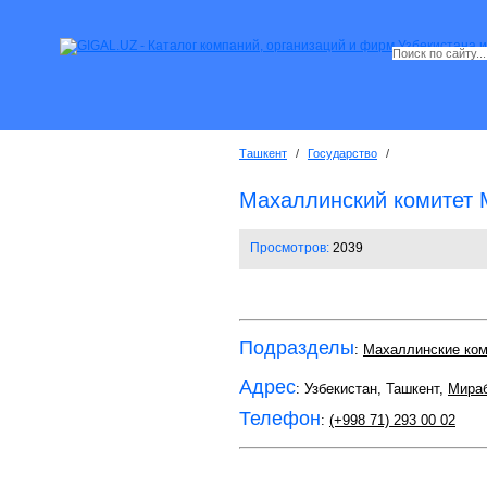
Ташкент
/
Государство
/
Махаллинский комитет
Просмотров:
2039
Подразделы
:
Махаллинские ко
Адрес
: Узбекистан, Ташкент,
Мираб
Телефон
:
(+998 71) 293 00 02