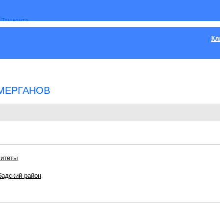
Кл
 МЕРГАНОВ
митеты
адский район