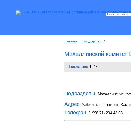
Ташкент
/
Государство
/
Махаллинский комитет 
Просмотров:
1648
Подразделы
:
Махаллинские ко
Адрес
: Узбекистан, Ташкент,
Хамзи
Телефон
:
(+998 71) 294 48 63