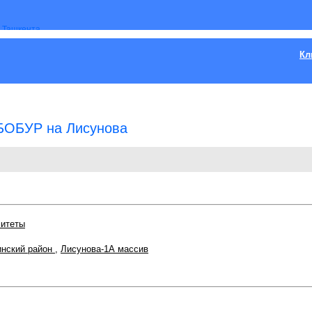
Кл
БОБУР на Лисунова
митеты
нский район
,
Лисунова-1А массив