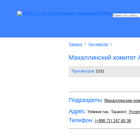
Ташкент
/
Государство
/
Махаллинский комитет
Просмотров:
2231
Подразделы
:
Махаллинские ко
Адрес
: Узбекистан, Ташкент,
Учтеп
Телефон
:
(+998 71) 247 60 38