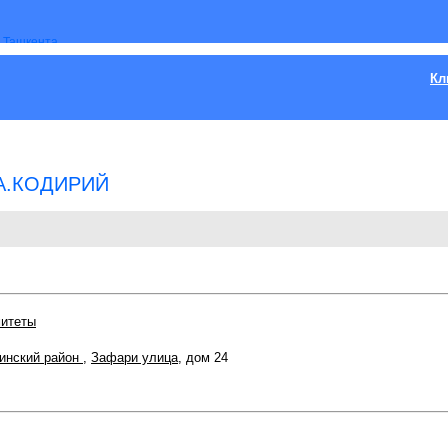
Кл
 А.КОДИРИЙ
митеты
инский район
,
Зафари улица
, дом 24