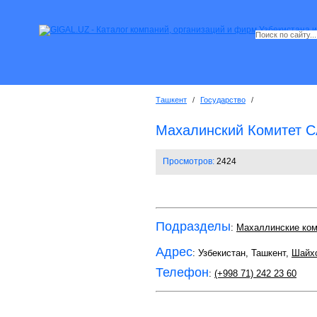
Ташкент
/
Государство
/
Махалинский Комитет
Просмотров:
2424
Подразделы
:
Махаллинские ко
Адрес
: Узбекистан, Ташкент,
Шайхо
Телефон
:
(+998 71) 242 23 60