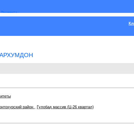
Кл
 САРХУМДОН
митеты
нтохурский район
,
Гулобад массив (Ц-26 квартал)