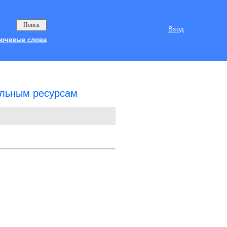
Вход
ючевые слова
альным ресурсам