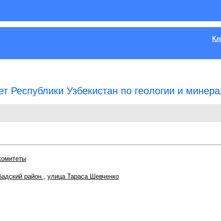
Кл
т Республики Узбекистан по геологии и минер
комитеты
бадский район
,
улица Тараса Шевченко