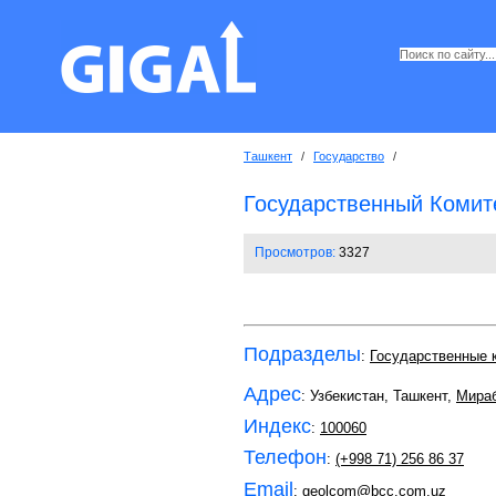
Ташкент
/
Государство
/
Государственный Комите
Просмотров:
3327
Подразделы
:
Государственные 
Адрес
: Узбекистан, Ташкент,
Мира
Индекс
:
100060
Телефон
:
(+998 71) 256 86 37
Email
:
geolcom@bcc.com.uz