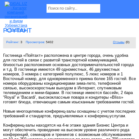
POYTAHT
Рейтинг:
3
Просмотров:
5402
Отзывы
(0)
Гостиница «Пойтахт» расположена в центре города, очень удобна
для гостей в связи с развитой транспортной коммуникацией,
близостью расположения основных достопримечательностей города
и т.д. В гостинице имеются 49 одноместных, 46 двухместных
номеров, 3 номера с категорией полулюкс, 5 люкс номеров и 1
Восточный номер, для одновременного приема более 165 гостей. Все
номера оборудованы кондиционерами зима-лето, телефонной
связью, высокоскоростным выходом в Интернет, спутниковым
телевидением и мини-барами. В гостинице имеются бассейн, 2 бара
“Royal” и ‘Bacardi’, высококлассные повара и кондитеры «Bliss»
готовят блюда, отвечающие самым изысканным требованиям гостей.
Новые многоцелевые конференц-залы оснащены с учетом последних
требований и стандартов, предъявляемых к конференц-услугам.
Конференц-залы находятся на 4-м этаже здания Бизнес Центра и
могут обеспечить проведение на высоком уровне различного рода
конференций, семинаров и тренингов с возможным обслуживанием