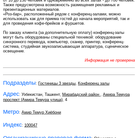
от 10 до 250 человек и одновременно во всех залах - до 700 человек.
Также предусмотрена возможность размещения рекламных и
презентационных материалов.
«Роз-бар», расположенный рядом с конференц-залами, можно
использовать как для приема гостей до начала мероприятий, так и
для проведения кофе-брейков и фуршетов.
По заказу клиента (за дополнительную оплату) конференц-залы
могут быть оборудованы специальной техникой: оборудование
синхронного перевода, компьютер, сканер, принтер, конференц-
система, студийная звукозаписывающая аппаратура, сценическое
освещение.
Информация не проверена
Подразделы
:
Гостиницы 3 звезды
,
Конференц залы
Адрес
: Узбекистан, Ташкент,
Мирабадский район
,
Амира Темура
проспект (Амира Темура улица)
, 4
Метро
:
Амир Темур Хиёбони
Индекс
:
100047
Организационно-правовая форма