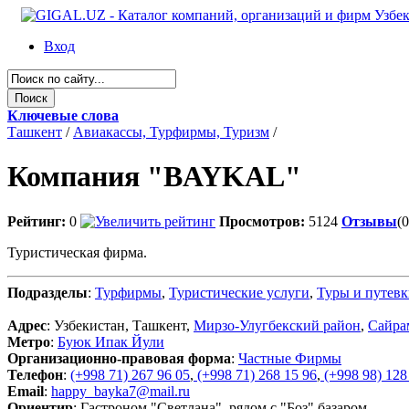
Вход
Ключевые слова
Ташкент
/
Авиакассы, Турфирмы, Туризм
/
Компания "BAYKAL"
Рейтинг:
0
Просмотров:
5124
Отзывы
(0
Туристическая фирма.
Подразделы
:
Турфирмы
,
Туристические услуги
,
Туры и путев
Адрес
: Узбекистан, Ташкент,
Мирзо-Улугбекский район
,
Сайра
Метро
:
Буюк Ипак Йули
Организационно-правовая форма
:
Частные Фирмы
Телефон
:
(+998 71) 267 96 05
,
(+998 71) 268 15 96
,
(+998 98) 128
Email
:
happy_bayka7@mail.ru
Ориентир
: Гастроном "Светлана", рядом с "Боз" базаром