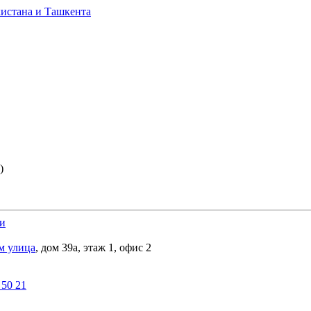
)
ки
м улица
, дом 39а, этаж 1, офис 2
 50 21