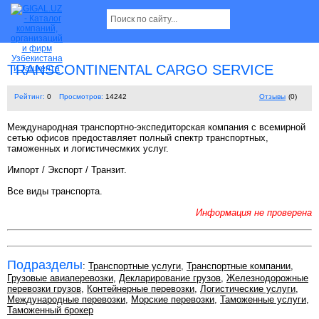
TRANSCONTINENTAL CARGO SERVICE
Рейтинг:
0
Просмотров:
14242
Отзывы
(0)
Международная транспортно-экспедиторская компания с всемирной
сетью офисов предоставляет полный спектр транспортных,
таможенных и логистичесмких услуг.
Импорт / Экспорт / Транзит.
Все виды транспорта.
Информация не проверена
Подразделы
:
Транспортные услуги
,
Транспортные компании
,
Грузовые авиаперевозки
,
Декларирование грузов
,
Железнодорожные
перевозки грузов
,
Контейнерные перевозки
,
Логистические услуги
,
Международные перевозки
,
Морские перевозки
,
Таможенные услуги
,
Таможенный брокер