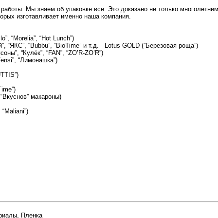
аботы. Мы знаем об упаковке все. Это доказано не только многолетним
торых изготавливает именно наша компания.
lo”, “Morelia”, “Hot Lunch”)
”, “ЯКС”, “Bubbu”, “BioTime” и т.д. - Lotus GOLD (”Березовая роща”)
оны”, “Кулёк”, “FAN”, “ZO’R-ZO’R”)
 “Fensi”, “Лимонашка”)
TTIS”)
ime”)
 “Вкуснов” макароны)
“Maliani”)
риалы
,
Пленка