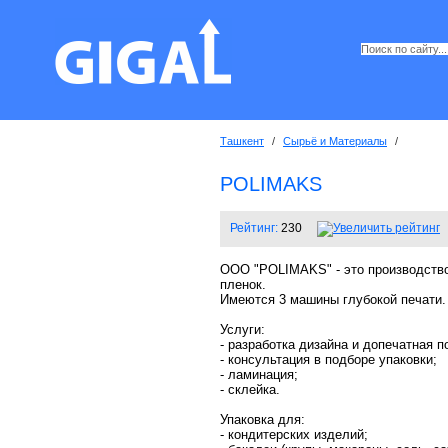
Ташкент
/
Сырьё и Материалы
/
POLIMAKS
Рейтинг:
230
OOO "POLIMAKS" - это производство
пленок.
Имеются 3 машины глубокой печати.
Услуги:
- разработка дизайна и допечатная п
- консультация в подборе упаковки;
- ламинация;
- склейка.
Упаковка для:
- кондитерских изделий;