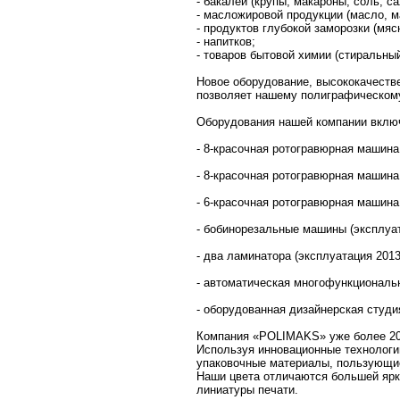
- бакалеи (крупы, макароны, соль, с
- масложировой продукции (масло, м
- продуктов глубокой заморозки (мя
- напитков;
- товаров бытовой химии (стиральный
Новое оборудование, высококачестве
позволяет нашему полиграфическому
Оборудования нашей компании включ
- 8-красочная ротогравюрная машина
- 8-красочная ротогравюрная машина
- 6-красочная ротогравюрная машина
- бобинорезальные машины (эксплуат
- два ламинатора (эксплуатация 2013
- автоматическая многофункциональ
- оборудованная дизайнерская студи
Компания «POLIMAKS» уже более 20
Используя инновационные технологи
упаковочные материалы, пользующие
Наши цвета отличаются большей ярк
линиатуры печати.