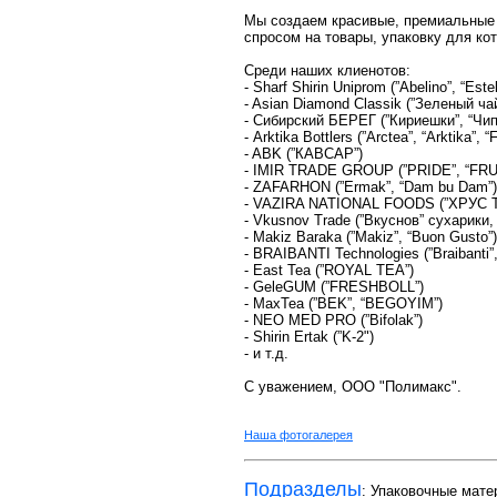
Мы создаем красивые, премиальные р
спросом на товары, упаковку для ко
Среди наших клиенотов:
- Sharf Shirin Uniprom (”Abelino”, “Estel
- Asian Diamond Classik (”Зеленый чай
- Cибирский БЕРЕГ (”Кириешки”, “Чипс
- Arktika Bottlers (”Arctea”, “Arktika”,
- ABK (”КАВСАР”)
- IMIR TRADE GROUP (”PRIDE”, “FRU
- ZAFARHON (”Ermak”, “Dam bu Dam”)
- VAZIRA NATIONAL FOODS (”ХРУС T
- Vkusnov Trade (”Вкуснов” сухарики,
- Makiz Baraka (”Makiz”, “Buon Gusto”)
- BRAIBANTI Technologies (”Braibanti”, 
- East Tea (”ROYAL TEA”)
- GeleGUM (”FRESHBOLL”)
- MaxTea (”BEK”, “BEGOYIM”)
- NEO MED PRO (”Bifolak”)
- Shirin Ertak (”K-2")
- и т.д.
С уважением, ООО "Полимакс".
Наша фотогалерея
Подразделы
:
Упаковочные мате