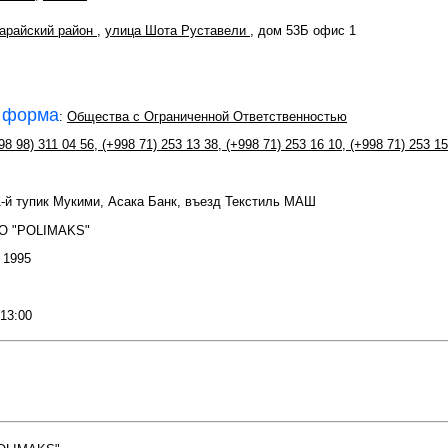
арайский район
,
улица Шота Руставели
, дом 53Б офис 1
 форма
:
Общества с Ограниченной Ответственностью
98 98) 311 04 56
,
(+998 71) 253 13 38
,
(+998 71) 253 16 10
,
(+998 71) 253 15
 1-й тупик Мукими, Асака Банк, въезд Текстиль МАШ
О "POLIMAKS"
: 1995
 13:00