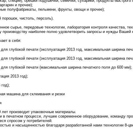
ахар, специи), орешки подушечки, семечки, сухарики, продукты быстрого 
аргарин и прочее);
сные полуфабрикаты, пельмени, фрукты, овощи и прочее);
 порошок, чистоль, персоль).
нное сырье, передовые технологии, лаборатория контроля качества, тех
 производству наиболее полно удовлетворить запросы и нужды Вашей к
ает в себя:
 для глубокой печати (эксплуатация 2013 год, максимальная ширина печа
 для глубокой печати (эксплуатация 2013 год, максимальная ширина печа
 для глубокой печати (максимальная ширина печатного поля до 600 мм);
ация 2013 год);
 год);
ная машина для склеивания и резки
я
 лет производит упаковочные материалы.
и в печатном процессе, лучшее современное оборудование, команду пр
ся спросом у потребителей.
остью и насыщенностью благодаря разработанной нами технологии 8-цв