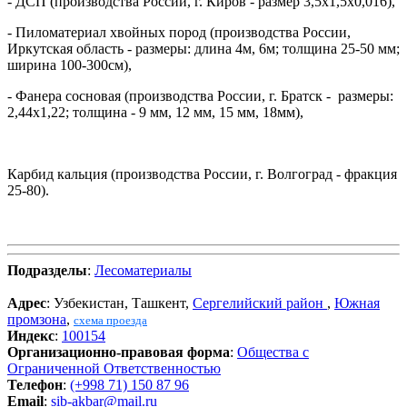
- ДСП (производства России, г. Киров - размер 3,5х1,5х0,016),
- Пиломатериал хвойных пород (производства России,
Иркутская область - размеры: длина 4м, 6м; толщина 25-50 мм;
ширина 100-300см),
- Фанера сосновая (производства России, г. Братск - размеры:
2,44х1,22; толщина - 9 мм, 12 мм, 15 мм, 18мм),
Карбид кальция (производства России, г. Волгоград - фракция
25-80).
Подразделы
:
Лесоматериалы
Адрес
: Узбекистан, Ташкент,
Сергелийский район
,
Южная
промзона
,
схема проезда
Индекс
:
100154
Организационно-правовая форма
:
Общества с
Ограниченной Ответственностью
Телефон
:
(+998 71) 150 87 96
Email
:
sib-akbar@mail.ru