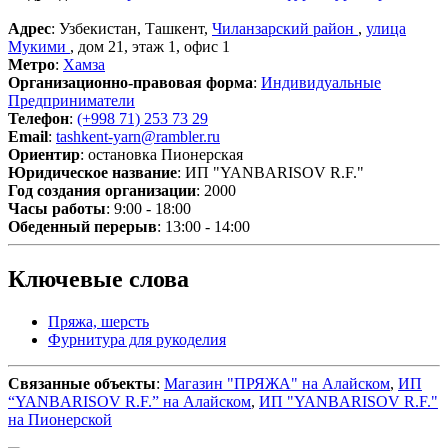
Адрес
: Узбекистан, Ташкент,
Чиланзарский район
,
улица
Мукими
, дом 21, этаж 1, офис 1
Метро
:
Хамза
Организационно-правовая форма
:
Индивидуальные
Предприниматели
Телефон
:
(+998 71) 253 73 29
Email
:
tashkent-yarn@rambler.ru
Ориентир
: остановка Пионерская
Юридическое название
: ИП "YANBARISOV R.F."
Год создания организации
: 2000
Часы работы
: 9:00 - 18:00
Обеденный перерыв
: 13:00 - 14:00
Ключевые слова
Пряжа, шерсть
Фурнитура для рукоделия
Связанные объекты
:
Магазин "ПРЯЖА" на Алайском
,
ИП
“YANBARISOV R.F.” на Алайском
,
ИП "YANBARISOV R.F."
на Пионерской