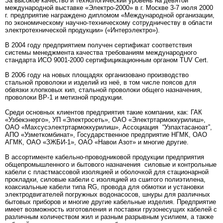
За высокое качество и технологический уровень на девятой
международной выставке «Электро-2000» в г. Москве 3-7 июля 2000
г. предприятие награждено дипломом «Международной организации,
по экономическому научно-техническому сотрудничеству в области
электротехнической продукции» («Интерэлектро»).
В 2004 году предприятием получен сертификат соответствия
системы менеджмента качества требованиям международного
стандарта ИСО 9001-2000 сертифицикационным органом TUV Cert.
В 2006 году на новых площадях организовано производство
стальной проволоки и изделий из неё, в том числе поясов для
обвязки хлопковых кип, стальной проволоки общего назначения,
проволоки ВР-1 и метизной продукции.
Среди основных клиентов предприятия такие компании, как: ГАК
«Узбекэнерго», УП «Электросеть», ОАО «Электртармоккурилиш»,
ОАО «Махсусэлектртармоккурилиш», Ассоциация “Узпахтасаноат”,
АПО «Узметкомбинат», Государственное предприятие НГМК, ОАО
АГМК, ОАО «ЗЖБИ-1», ОАО «Навои Азот» и многие другие.
В ассортименте кабельно-проводниковой продукции предприятия
общепромышленного и бытового назначения силовые и контрольные
кабели с пластмассовой изоляцией и оболочкой для стационарной
прокладки, силовые кабели с изоляцией из сшитого полиэтилена,
коаксиальные кабели типа RG, провода для обмотки и установки
электродвигателей погружных водонасосов, шнуры для различных
бытовых приборов и многие другие кабельные изделия. Предприятие
имеет возможность изготовления и поставки грузонесущих кабелей с
различным количеством жил и разным разрывным усилием, а также