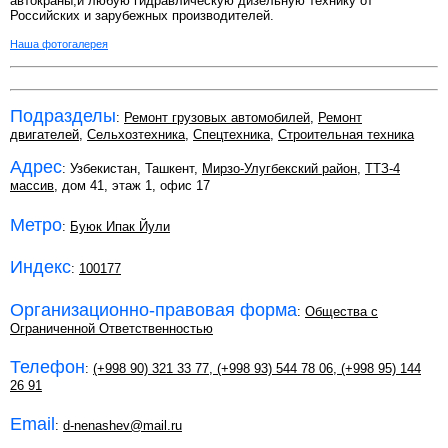
автокраны,и любую гидравлическую дизельную технику от
Российских и зарубежных производителей.
Наша фотогалерея
Подразделы
:
Ремонт грузовых автомобилей
,
Ремонт
двигателей
,
Сельхозтехника
,
Спецтехника
,
Строительная техника
Адрес
: Узбекистан, Ташкент,
Мирзо-Улугбекский район
,
ТТЗ-4
массив
, дом 41, этаж 1, офис 17
Метро
:
Буюк Ипак Йули
Индекс
:
100177
Организационно-правовая форма
:
Общества с
Ограниченной Ответственностью
Телефон
:
(+998 90) 321 33 77
,
(+998 93) 544 78 06
,
(+998 95) 144
26 91
Email
:
d-nenashev@mail.ru