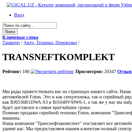
Вход
Ключевые слова
Ташкент
/
Авто, Техника, Перевозки
/
TRANSNEFTKOMPLEKT
Рейтинг:
186
Просмотров:
20347
Отзы
Мы рады приветствовать вас на страницах нашего сайта. Наша
автомобилей Foton. Это и как спецтехника, так и серийный ря
как BJ6536B1DWA-S3 и BJ1049V9JW6-1, а так же у нас вы най
будет доставлен в самые кратчайшие сроки.
Помимо продажи серийной техники Foton, компания "Транснеф
машины.
Наша компания "Транснефтькомплект" поставляет все автомоби
удивят вас. Мы предоставляем нашим клиентам полный спектр 