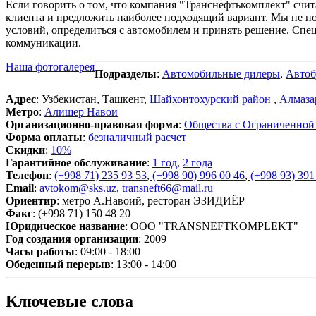
Если говорить о том, что компания "Транснефтькомплект" счита
клиента и предложить наиболее подходящий вариант. Мы не по
условий, определиться с автомобилем и принять решение. Сп
коммуникации.
Наша фотогалерея
Подразделы
:
Автомобильные дилеры
,
Автоб
Адрес
: Узбекистан, Ташкент,
Шайхонтохурский район
,
Алмаза
Метро
:
Алишер Навои
Организационно-правовая форма
:
Общества с Ограниченной
Форма оплаты
:
безналичный расчет
Скидки
:
10%
Гарантийное обслуживание
:
1 год
,
2 года
Телефон
:
(+998 71) 235 93 53
,
(+998 90) 996 00 46
,
(+998 93) 391
Email
:
avtokom@sks.uz
,
transneft66@mail.ru
Ориентир
: метро А.Навоий, ресторан ЭЗИДИЁР
Факс
: (+998 71) 150 48 20
Юридическое название
: OOO "TRANSNEFTKOMPLEKT"
Год создания организации
: 2009
Часы работы
: 09:00 - 18:00
Обеденный перерыв
: 13:00 - 14:00
Ключевые слова