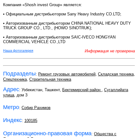
Компания «Shosh invest Group» является:
• Официальным дистрибьютором Sany Heavy Industry CO.LTD;
• Авторизованным дистрибьютором СHINA NATIONAL HEAVY DUTY
TRUCK GROUP CO., LTD., (HOWO SINOTRUK);
• Авторизованным дистрибьютором SAIC-IVECO HONGYAN
COMMERCIAL VEHICLE CO.,LTD
Наша фотогалерея
Информация не проверена
Подразделы
:
Ремонт грузовых автомобилей
,
Складская техника
,
Спецтехника
,
Строительная техника
Адрес
: Узбекистан, Ташкент,
Бектемирский район
,
Сугаллийата
улица
, дом 3
Метро
:
Собир Рахимов
Индекс
:
100185
Организационно-правовая форма
:
Общества с