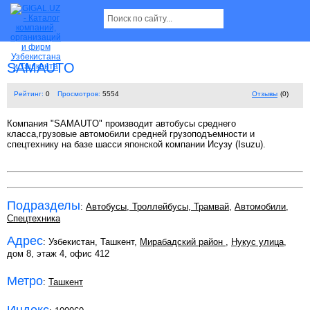
SAMAUTO
Рейтинг:
0
Просмотров:
5554
Отзывы
(0)
Компания "SAMAUTO" производит автобусы среднего
класса,грузовые автомобили средней грузоподъемности и
спецтехнику на базе шасси японской компании Исузу (Isuzu).
Подразделы
:
Автобусы, Троллейбусы, Трамвай
,
Автомобили
,
Спецтехника
Адрес
: Узбекистан, Ташкент,
Мирабадский район
,
Нукус улица
,
дом 8, этаж 4, офис 412
Метро
:
Ташкент