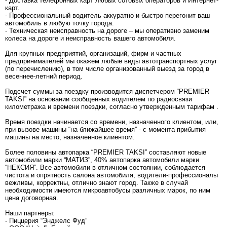
- Доставка телефонных карт любых сотовых операторов и Интернет-
карт.
- Профессиональный водитель аккуратно и быстро перегонит ваш
автомобиль в любую точку города.
- Техническая неисправность на дороге – мы оперативно заменим
колеса на дороге и неисправность вашего автомобиля.
Для крупных предприятий, организаций, фирм и частных
предпринимателей мы окажем любые виды автотранспортных услуг
(по перечислению), в том числе организованный выезд за город в
весеннее-летний период.
Подсчет суммы за поездку производится диспетчером “PREMIER
TAKSI” на основании сообщенных водителем по радиосвязи
километража и времени поездки, согласно утвержденным тарифам .
Время поездки начинается со времени, назначенного клиентом, или,
при вызове машины “на ближайшее время” - с момента прибытия
машины на место, назначенное клиентом.
Более половины автопарка “PREMIER TAKSI” составляют новые
автомобили марки “МАТИЗ”, 40% автопарка автомобили марки
“НЕКСИЯ”. Все автомобили в отличном состоянии, соблюдается
чистота и опрятность салона автомобиля, водители-профессионалы
вежливы, корректны, отлично знают город. Также в случай
необходимости имеются микроавтобусы различных марок, по ним
цена договорная.
Наши партнеры:
- Пиццерия “Энджелс Фуд”