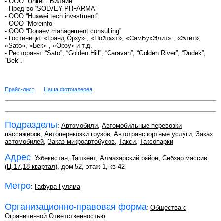
- OOO “Unitel”: Билайн
- Пред-во “SOLVEY-РHFARMA”
- OOO “Huawei tech investment”
- ООО “Moreinfo”
- ООО “Donaev management consulting”
- Гостиницы: «Гранд Орзу» , «Пойтахт», «СамБухЭлит» , «Элит»,
«Sato», «Бек» , «Орзу» и т.д.
- Рестораны: “Sato”, “Golden Hill”, “Caravan”, “Golden River”, “Dudek”,
“Bek”.
Прайс-лист
Наша фотогалерея
Подразделы
:
Автомобили
,
Автомобильные перевозки
пассажиров
,
Автоперевозки грузов
,
Автотранспортные услуги
,
Заказ
автомобилей
,
Заказ микроавтобусов
,
Такси
,
Таксопарки
Адрес
: Узбекистан, Ташкент,
Алмазарский район
,
Себзар массив
(Ц-17,18 квартал)
, дом 52, этаж 1, кв 42
Метро
:
Гафура Гуляма
Организационно-правовая форма
:
Общества с
Ограниченной Ответственностью