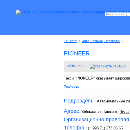
Ташкент
/
Авто, Техника, Перевозки
/
PIONEER
Рейтинг:
30
Такси "PIONEER" оказывает широкий 
Прайс-лист
Подразделы
:
Автомобильные пе
Адрес
: Узбекистан, Ташкент,
Чилан
Организационно-правовая
Телефон
:
(+ 998 71) 273 05 65