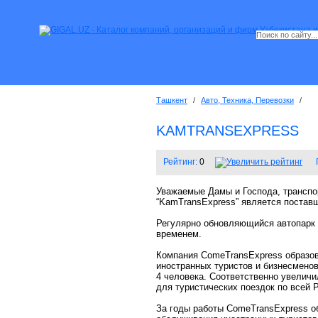
Ташкент
/
Авто, Техника, Перевозки
/
KAMTRANSEXPRESS
Рейтинг:
0
Уважаемые Дамы и Господа, транспор
“KamTransExpress” является постав
Регулярно обновляющийся автопарк и
временем.
Компания СomeTransExpress образова
иностранных туристов и бизнесменов
4 человека. Соответственно увелич
для туристических поездок по всей Р
За годы работы ComeTransExpress о