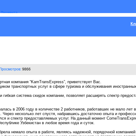
Кл
Просмотров:
9866
тная компания “KamTransExpress”, приветствует Вас.
щиком транспортных услуг в сфере туризма и обслуживания иностранных
 гибкая система скидок компании, позволяет расширять спектр предост
лась в 2006 году в количестве 2 работников, работавших не мало лет в
. Через несколько лет спустя, набравшись достаточно опыта и професс
ился и спектр предоставляемых услуг. На данный момент ComeTransExpr
еспублике Узбекистан в любое время года и суток.
брела немало опыта в работе, являясь надежной, порядочной компанией