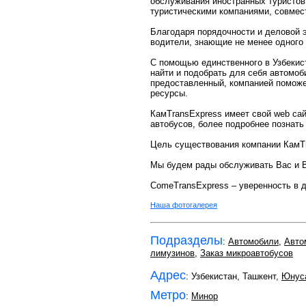
обслуживания иностранных туристов
туристическими компаниями, совмес
Благодаря порядочности и деловой 
водители, знающие не менее одного 
С помощью единственного в Узбекис
найти и подобрать для себя автомоб
предоставленный, компанией поможет
ресурсы.
КамTransExpress имеет свой web са
автобусов, более подробнее познать 
Цель существования компании КамTr
Мы будем рады обслуживать Вас и 
СomeTransExpress – уверенность в д
Наша фотогалерея
Подразделы
:
Автомобили
,
Авто
лимузинов
,
Заказ микроавтобусов
Адрес
: Узбекистан, Ташкент,
Юнус
Метро
:
Минор