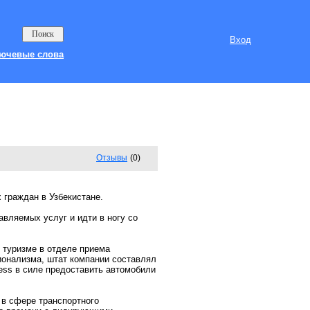
Вход
ючевые слова
Отзывы
(0)
 граждан в Узбекистане.
авляемых услуг и идти в ногу со
 туризме в отделе приема
ионализма, штат компании составлял
ess в силе предоставить автомобили
 в сфере транспортного