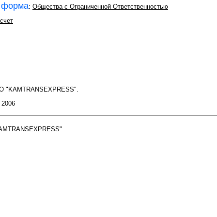
 форма
:
Общества с Ограниченной Ответственностью
счет
OO "KAMTRANSEXPRESS".
: 2006
AMTRANSEXPRESS"