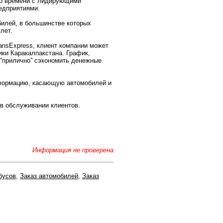
ого времени с лидирующими
едприятиями.
билей, в большинстве которых
лет.
ansExpress, клиент компании может
ики Каракалпакстана. График,
 “прилично” сэкономить денежные
нформацию, касающую автомобилей и
в обслуживании клиентов.
Информация не проверена
бусов
,
Заказ автомобилей
,
Заказ