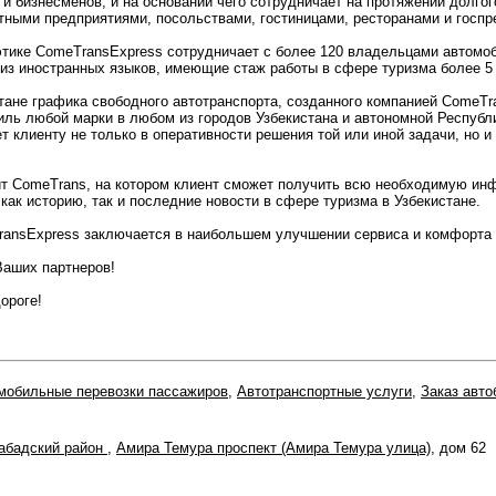
 и бизнесменов, и на основании чего сотрудничает на протяжении долг
тными предприятиями, посольствами, гостиницами, ресторанами и госпр
этике ComeTransExpress сотрудничает с более 120 владельцами автомо
из иностранных языков, имеющие стаж работы в сфере туризма более 5 
тане графика свободного автотранспорта, созданного компанией ComeTr
иль любой марки в любом из городов Узбекистана и автономной Республ
 клиенту не только в оперативности решения той или иной задачи, но и
йт ComeTrans, на котором клиент сможет получить всю необходимую и
как историю, так и последние новости в сфере туризма в Узбекистане.
ansExpress заключается в наибольшем улучшении сервиса и комфорта 
Ваших партнеров!
ороге!
мобильные перевозки пассажиров
,
Автотранспортные услуги
,
Заказ авто
абадский район
,
Амира Темура проспект (Амира Темура улица)
, дом 62