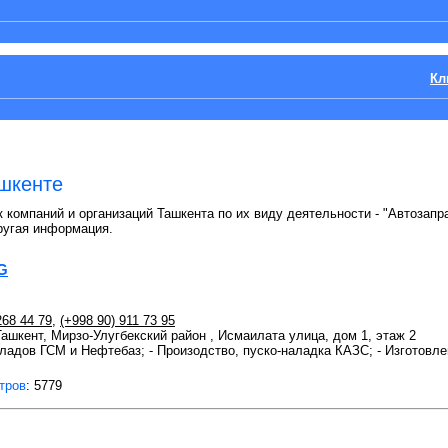
Кл
ашкенте
 компаний и организаций Ташкента по их виду деятельности - "Автозапра
ругая информация.
G
268 44 79
,
(+998 90) 911 73 95
 Ташкент, Мирзо-Улугбекский район , Исмаилата улица, дом 1, этаж 2
ладов ГСМ и Нефтебаз; - Произодство, пуско-наладка КАЗС; - Изготовл
тров
: 5779