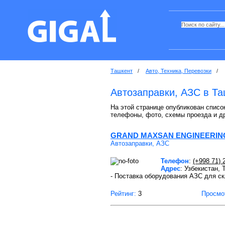
Ташкент
/
Авто, Техника, Перевозки
/
Автозаправки, АЗС в Т
На этой странице опубликован список
телефоны, фото, схемы проезда и д
GRAND MAXSAN ENGINEERIN
Автозаправки, АЗС
Телефон
:
(+998 71) 
Адрес
: Узбекистан,
- Поставка оборудования АЗС для ск
Рейтинг:
3
Просмо