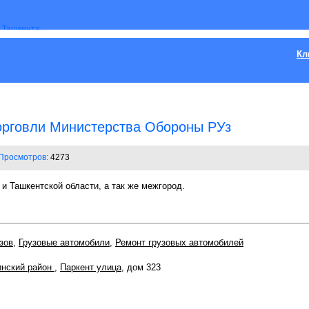
Кл
орговли Министерства Обороны РУз
Просмотров:
4273
 и Ташкентской области, а так же межгород.
зов
,
Грузовые автомобили
,
Ремонт грузовых автомобилей
нский район
,
Паркент улица
, дом 323