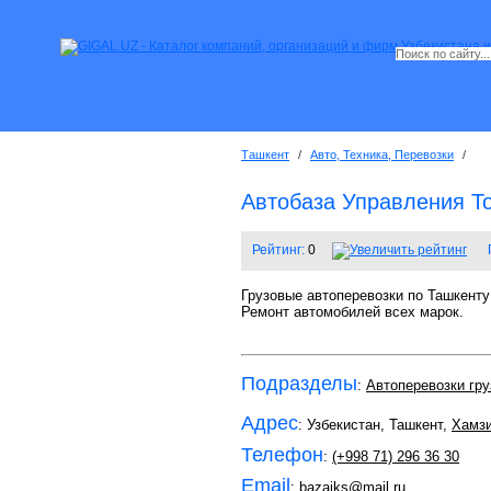
Ташкент
/
Авто, Техника, Перевозки
/
Автобаза Управления Т
Рейтинг:
0
Грузовые автоперевозки по Ташкенту
Ремонт автомобилей всех марок.
Подразделы
:
Автоперевозки гру
Адрес
: Узбекистан, Ташкент,
Хамзи
Телефон
:
(+998 71) 296 36 30
Email
:
bazaiks@mail.ru