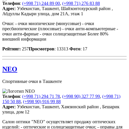
Телефон
:
(+998 71) 244 89 00
,
(+998 71) 276 83 88
Адрес
: Узбекистан, Ташкент, Шайхонтохурский район ,
Абдуллы Кадыри улица, дом 21А, этаж 1
Очки: - очки миопические (минусовые) - очки
пресбиопические (плюсовые) - очки анти-компьютерные -
очки анти-фарные - очки солнцезащитные Более 80%
внешней информации
Рейтинг:
257
Просмотров
: 13313
Фото
: 17
NEO
Спортивные очки в Ташкенте
Телефон
:
(+998 71) 294 71 78
,
(+998 90) 327 77 99
,
(+998 71)
150 50 88
,
(+998 90) 916 99 88
Адрес
: Узбекистан, Ташкент, Хамзинский район , Бешарик
улица, дом 12
Салон оптики "NEO" осуществляет продажу оптических
изделий: - оптические и солнцезащитные очки; - оправы для