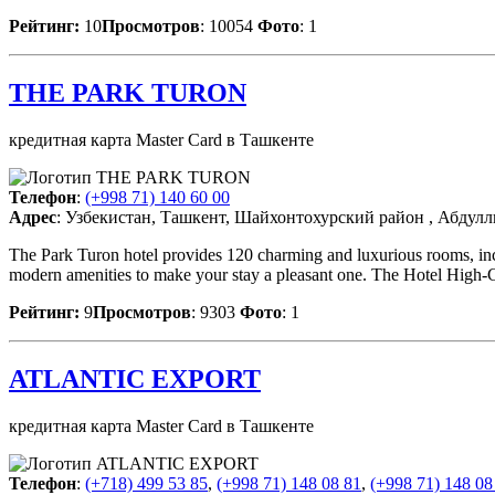
Рейтинг:
10
Просмотров
: 10054
Фото
: 1
THE PARK TURON
кредитная карта Master Card в Ташкенте
Телефон
:
(+998 71) 140 60 00
Адрес
: Узбекистан, Ташкент, Шайхонтохурский район , Абдулл
The Park Turon hotel provides 120 charming and luxurious rooms, in
modern amenities to make your stay a pleasant one. The Hotel High
Рейтинг:
9
Просмотров
: 9303
Фото
: 1
ATLANTIC EXPORT
кредитная карта Master Card в Ташкенте
Телефон
:
(+718) 499 53 85
,
(+998 71) 148 08 81
,
(+998 71) 148 08