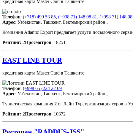
кредитная карта Master Card в Ташкенте
Телефон
:
(+718) 499 53 85
,
(+998 71) 148 08 81
,
(+998 71) 148 08
Адрес
: Узбекистан, Ташкент, Бектемирский район ,
Компания Atlantic Export предлагает услуги посылочного серв
Рейтинг:
2
Просмотров
: 18251
EAST LINE TOUR
кредитная карта Master Card в Ташкенте
Телефон
:
(+998 65) 224 22 69
Адрес
: Узбекистан, Ташкент, Бектемирский район ,
Туристическая компания Ист Лайн Тур, организация туров в У
Рейтинг:
2
Просмотров
: 10372
Ресторан "RADDUS-JSS"