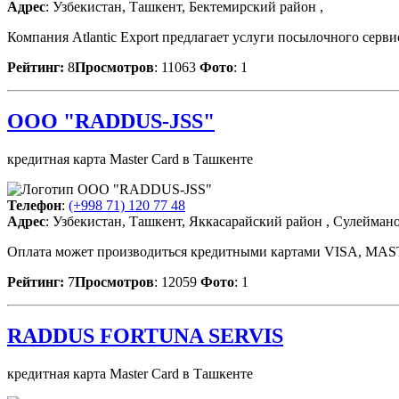
Адрес
: Узбекистан, Ташкент, Бектемирский район ,
Компания Atlantic Export предлагает услуги посылочного серв
Рейтинг:
8
Просмотров
: 11063
Фото
: 1
OOO "RADDUS-JSS"
кредитная карта Master Card в Ташкенте
Телефон
:
(+998 71) 120 77 48
Адрес
: Узбекистан, Ташкент, Яккасарайский район , Сулеймано
Оплата может производиться кредитными картами VISA, MAST
Рейтинг:
7
Просмотров
: 12059
Фото
: 1
RADDUS FORTUNA SERVIS
кредитная карта Master Card в Ташкенте