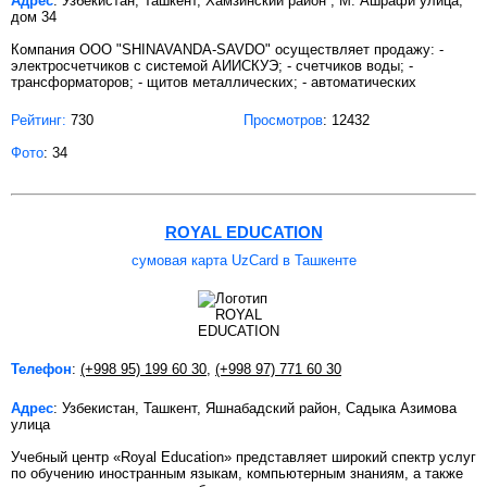
Адрес
: Узбекистан, Ташкент, Хамзинский район , М. Ашрафи улица,
дом 34
Компания OOO "SHINAVANDA-SAVDO" осуществляет продажу: -
электросчетчиков с системой АИИСКУЭ; - счетчиков воды; -
трансформаторов; - щитов металлических; - автоматических
Рейтинг:
730
Просмотров
: 12432
Фото
: 34
ROYAL EDUCATION
сумовая карта UzCard в Ташкенте
Телефон
:
(+998 95) 199 60 30
,
(+998 97) 771 60 30
Адрес
: Узбекистан, Ташкент, Яшнабадский район, Садыка Азимова
улица
Учебный центр «Royal Education» представляет широкий спектр услуг
по обучению иностранным языкам, компьютерным знаниям, а также