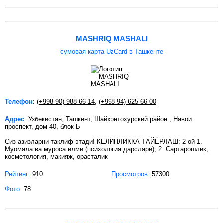
MASHRIQ MASHALI
сумовая карта UzCard в Ташкенте
Телефон
:
(+998 90) 988 66 14
,
(+998 94) 625 66 00
Адрес
: Узбекистан, Ташкент, Шайхонтохурский район , Навои
проспект, дом 40, блок Б
Сиз азизларни таклиф этади! КЕЛИНЛИККА ТАЙЁРЛАШ: 2 ой 1.
Муомала ва муроса илми (психология дарслари); 2. Сартарошлик,
косметология, макияж, орасталик
Рейтинг:
910
Просмотров
: 57300
Фото
: 78