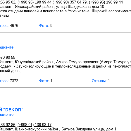
256 95 02
,
(+998 95) 198 99 44
(+998 90) 357 84 79
,
(+998 95) 198 99 44
 Ташкент, Яккасарайский район , улица Шахджахана дом 10
дажа сэндвич панелей и пенопласта в Узбекистане. Широкий ассортимен
ртным
тров
: 4676
Фото
: 9
ашкенте
570 90 55
 Ташкент, Юнусабадский район , Амира Темура проспект (Амира Темура у
одаём: - Звукоизолирующие и теплоизоляционные изделия из пенопласта
яшний день,
тров
: 7372
Фото
: 1
Отзывы
: 1
Й "DEKOR"
ашкенте
136 92 86
,
(+998 91) 136 93 17
 Ташкент, Шайхонтохурский район , Батыра Закирова улица, дом 1