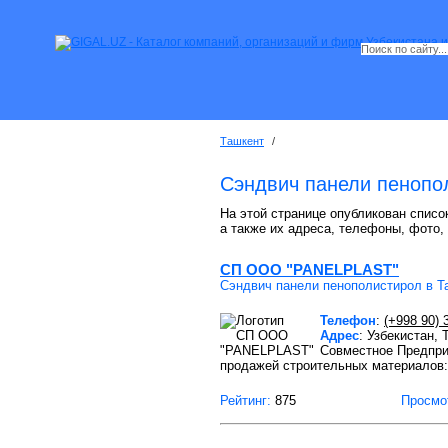
Ташкент
/
Сэндвич панели пенопо
На этой странице опубликован списо
а также их адреса, телефоны, фото,
СП OOO "PANELPLAST"
Сэндвич панели пенополистирол в Т
Телефон
:
(+998 90) 
Адрес
: Узбекистан,
Совместное Предпри
продажей строительных материалов:
Рейтинг:
875
Просмо