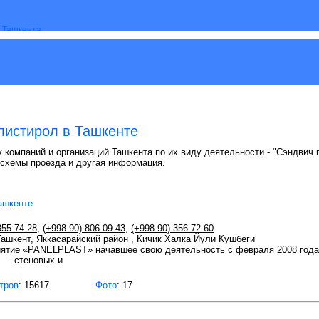
листирол в Ташкенте
к компаний и организаций Ташкента по их виду деятельности - "Сэндвич 
 схемы проезда и другая информация.
ашкенте
355 74 28
,
(+998 90) 806 09 43
,
(+998 90) 356 72 60
 Ташкент, Яккасарайский район , Кичик Халка Йули Кушбеги
ятие «PANELPLAST» начавшее свою деятельность с февраля 2008 года,
 - стеновых и
тров
: 15617
Фото
: 17