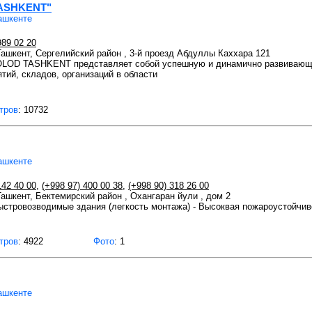
ASHKENT"
ашкенте
989 02 20
 Ташкент, Сергелийский район , 3-й проезд Абдуллы Каххара 121
LOD TASHKENT представляет собой успешную и динамично развивающ
ий, складов, организаций в области
тров
: 10732
ашкенте
142 40 00
,
(+998 97) 400 00 38
,
(+998 90) 318 26 00
 Ташкент, Бектемирский район , Охангаран йули , дом 2
ыстровозводимые здания (легкость монтажа) - Высоквая пожароустойчив
тров
: 4922
Фото
: 1
ашкенте