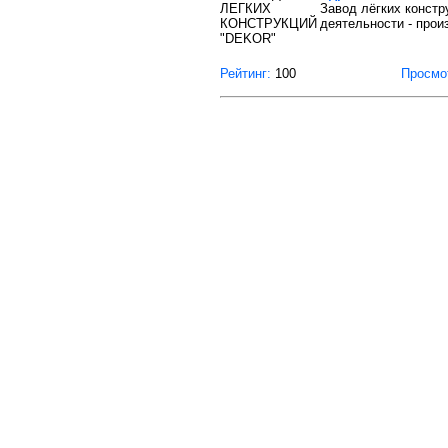
Завод лёгких констр
деятельности - прои
Рейтинг:
100
Просмо
О проекте
Правила пользования
© 2008-2026 ООО "GIGAL-INFO". Все права 