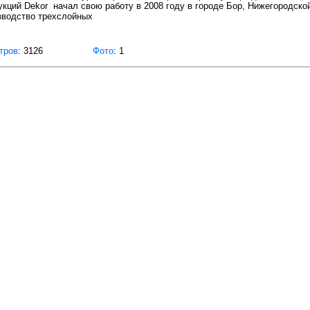
укций Dekоr начал свою работу в 2008 году в городе Бор, Нижегородск
зводство трехслойных
тров
: 3126
Фото
: 1
защищены.