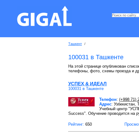
Ташкент
/
100031 в Ташкенте
На этой странице опубликован список
телефоны, фото, схемы проезда и д
УСПЕХ & ИДЕАЛ
100031 в Ташкенте
Телефон
:
(+998 71) 
Адрес
: Узбекистан,
Учебный центр "УСП
Success". Обучение проводится на р
Рейтинг:
650
Просмо