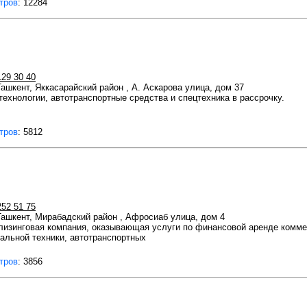
тров
: 12284
129 30 40
Ташкент, Яккасарайский район , А. Аскарова улица, дом 37
ехнологии, автотранспортные средства и спецтехника в рассрочку.
тров
: 5812
252 51 75
 Ташкент, Мирабадский район , Афросиаб улица, дом 4
изинговая компания, оказывающая услуги по финансовой аренде комме
альной техники, автотранспортных
тров
: 3856