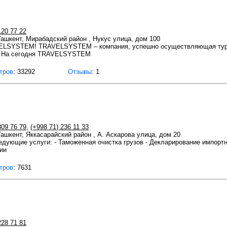
120 77 22
 Ташкент, Мирабадский район , Нукус улица, дом 100
VELSYSTEM! TRAVELSYSTEM – компания, успешно осуществляющая тур
а. На сегодня TRAVELSYSTEM
тров
: 33292
Отзывы
: 1
809 76 79
,
(+998 71) 236 11 33
Ташкент, Яккасарайский район , А. Аскарова улица, дом 20
ующие услуги: - Таможенная очистка грузов - Декларирование импортн
ии
тров
: 7631
228 71 81