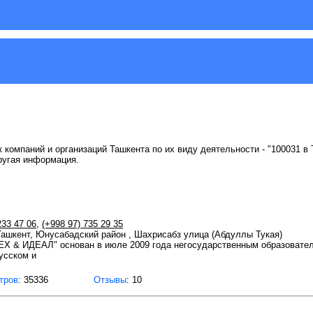
 компаний и организаций Ташкента по их виду деятельности - "100031 в 
ругая информация.
233 47 06
,
(+998 97) 735 29 35
 Ташкент, Юнусабадский район , Шахрисабз улица (Абдуллы Тукая)
ЕХ & ИДЕАЛ" основан в июле 2009 года негосударственным образователь
усском и
тров
: 35336
Отзывы
: 10