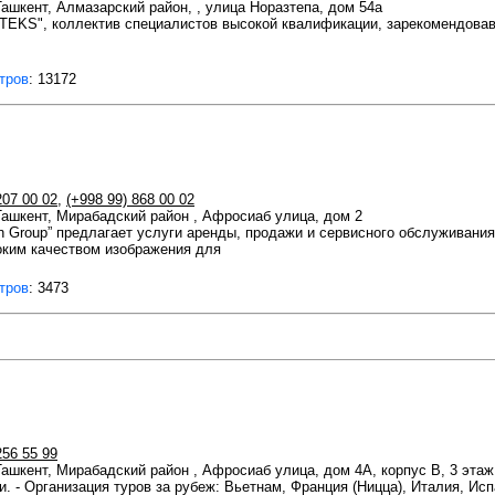
 Ташкент, Алмазарский район, , улица Норазтепа, дом 54а
RTEKS", коллектив специалистов высокой квалификации, зарекомендова
тров
: 13172
207 00 02
,
(+998 99) 868 00 02
 Ташкент, Мирабадский район , Афросиаб улица, дом 2
n Group” предлагает услуги аренды, продажи и сервисного обслуживан
оким качеством изображения для
тров
: 3473
256 55 99
 Ташкент, Мирабадский район , Афросиаб улица, дом 4А, корпус В, 3 этаж
и. - Организация туров за рубеж: Вьетнам, Франция (Ницца), Италия, Исп