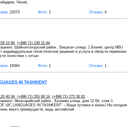
ейцария, Чехия,
тров
: 22073
Фото
: 1
Отзывы
: 5
239 15 80
,
(+998 71) 239 15 84
 Ташкент, Шайхонтохурский район , Бешагач улица, 1 Бизнес центр NBU
т индивидуальные логистические решения и услуги в области перевозок
ти логистики с сетью
тров
: 18364
Фото
: 1
Отзывы
: 1
NGUAGES IN TASHKENT
120 40 04
,
(+998 71) 255 90 14
,
(+998 71) 273 30 82
Ташкент, Яккасарайский район , Кунаева улица, дом 12-56, этаж 1
 UIC LANGUAGES IN TASHKENT” – Ваша путевка в жизнь! На сегодняш
чень много преимуществ, ведь английский