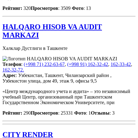
Рейтинг:
320
Просмотров
: 3509
Фото
: 13
HALQARO HISOB VA AUDIT
MARKAZI
Халклар Дустлиги в Ташкенте
Телефон
:
(+998 71) 232-63-67
,
(+998 91) 162-32-42
,
162-33-42
,
162-32-72.
Адрес
: Узбекистан, Ташкент, Чиланзарский район ,
Узбекистон улица, дом 49, этаж 9, офисы 9,5
«Центр международного учета и аудита» – это независимый
учебный Центр, организованный при Ташкентском
Государственном Экономическом Университете, при
Рейтинг:
290
Просмотров
: 25331
Фото
: 1
Отзывы
: 3
CITY RENDER