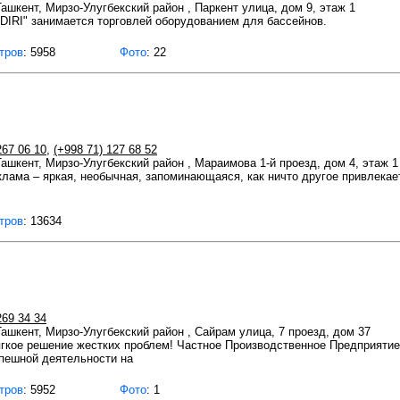
Ташкент, Мирзо-Улугбекский район , Паркент улица, дом 9, этаж 1
RI" занимается торговлей оборудованием для бассейнов.
тров
: 5958
Фото
: 22
267 06 10
,
(+998 71) 127 68 52
 Ташкент, Мирзо-Улугбекский район , Мараимова 1-й проезд, дом 4, этаж 1
еклама – яркая, необычная, запоминающаяся, как ничто другое привлека
тров
: 13634
269 34 34
 Ташкент, Мирзо-Улугбекский район , Сайрам улица, 7 проезд, дом 37
гкое решение жестких проблем! Частное Производственное Предприяти
спешной деятельности на
тров
: 5952
Фото
: 1