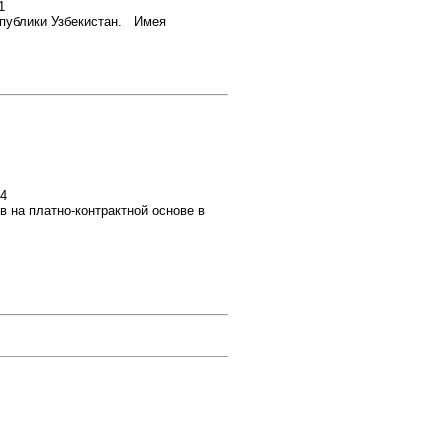
1
спублики Узбекистан. Имея
14
 на платно-контрактной основе в