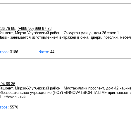
236 76 98
,
(+998 90) 999 97 78
 Ташкент, Мирзо-Улугбекский район , Оккургон улица, дом 26 этаж 1
lass» занимается изготовлением витражей в окна, двери, потолки, мебел
тров
: 3186
Фото
: 44
194 68 36
 Ташкент, Мирзо-Улугбекский район , Мустакиллик проспект, дом 42 кабине
образовательное учреждение (НОУ) «INNOVATSION TA’LIM» приглашает 
1. «Начальный
тров
: 5570