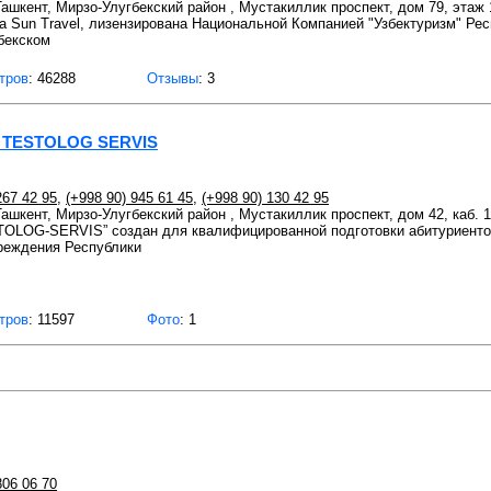
 Ташкент, Мирзо-Улугбекский район , Мустакиллик проспект, дом 79, этаж 
а Sun Travel, лизензирована Национальной Компанией "Узбектуризм" Ре
бекском
тров
: 46288
Отзывы
: 3
р TESTOLOG SERVIS
267 42 95
,
(+998 90) 945 61 45
,
(+998 90) 130 42 95
Ташкент, Мирзо-Улугбекский район , Мустакиллик проспект, дом 42, каб. 
TOLOG-SERVIS” создан для квалифицированной подготовки абитуриентов
реждения Республики
тров
: 11597
Фото
: 1
806 06 70