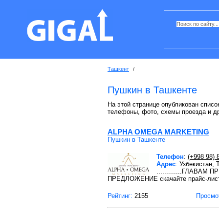
Ташкент
/
Пушкин в Ташкенте
На этой странице опубликован список
телефоны, фото, схемы проезда и д
ALPHA OMEGA MARKETING
Пушкин в Ташкенте
Телефон
:
(+998 98) 
Адрес
: Узбекистан,
.............ГЛАВАМ
ПРЕДЛОЖЕНИЕ скачайте прайс-лист
Рейтинг:
2155
Просмо