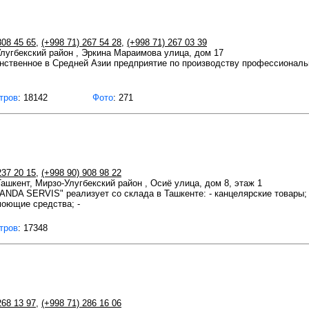
808 45 65
,
(+998 71) 267 54 28
,
(+998 71) 267 03 39
Улугбекский район , Эркина Мараимова улица, дом 17
нственное в Средней Азии предприятие по производству профессиональн
тров
: 18142
Фото
: 271
237 20 15
,
(+998 90) 908 98 22
Ташкент, Мирзо-Улугбекский район , Осиё улица, дом 8, этаж 1
NDA SERVIS" реализует со склада в Ташкенте: - канцелярские товары; 
моющие средства; -
тров
: 17348
268 13 97
,
(+998 71) 286 16 06