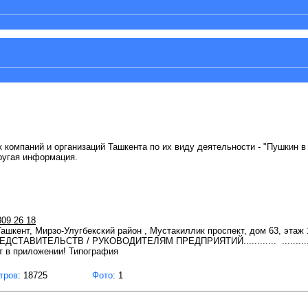
 компаний и организаций Ташкента по их виду деятельности - "Пушкин в 
ругая информация.
809 26 18
 Ташкент, Мирзо-Улугбекский район , Мустакиллик проспект, дом 63, этаж 
 ПРЕДСТАВИТЕЛЬСТВ / РУКОВОДИТЕЛЯМ ПРЕДПРИЯТИЙ............ ............
 в приложении! Типография
тров
: 18725
Фото
: 1