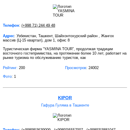
Телефон
:
(+998 71) 244 49 48
Адрес
: Узбекистан, Ташкент, Шайхонтохурский район , Жангох
массив (Ц-15 квартал), дом 1, офис 8
Туристическая фирма “YASMINA TOUR”, продолжая традиции
восточного гостеприимства, на протяжении более 10 лет, работает на
рынке туризма по обслуживанию туристов, как
Рейтинг:
200
Просмотров
: 24002
Фото
: 1
KIPOR
Гафура Гуляма в Ташкенте
Телефон
:
(+99898)3639009
,
(+99893)5557007
,
(+99893)3881047 .