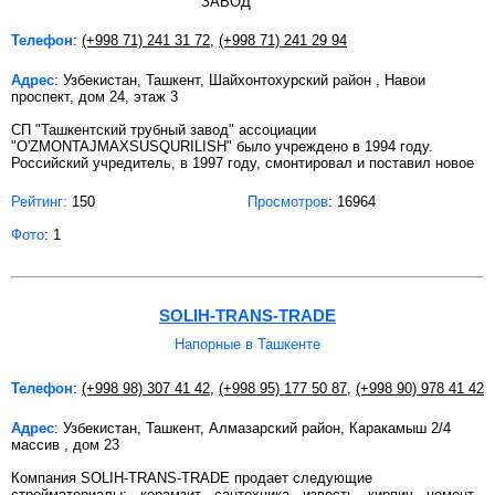
Телефон
:
(+998 71) 241 31 72
,
(+998 71) 241 29 94
Адрес
: Узбекистан, Ташкент, Шайхонтохурский район , Навои
проспект, дом 24, этаж 3
СП "Ташкентский трубный завод" ассоциации
"O'ZMONTAJMAXSUSQURILISH" было учреждено в 1994 году.
Российский учредитель, в 1997 году, смонтировал и поставил новое
Рейтинг:
150
Просмотров
: 16964
Фото
: 1
SOLIH-TRANS-TRADE
Напорные в Ташкенте
Телефон
:
(+998 98) 307 41 42
,
(+998 95) 177 50 87
,
(+998 90) 978 41 42
Адрес
: Узбекистан, Ташкент, Алмазарский район, Каракамыш 2/4
массив , дом 23
Компания SOLIH-TRANS-TRADE продает следующие
стройматериалы: - керамзит - сантехника - известь - кирпич - цемент -