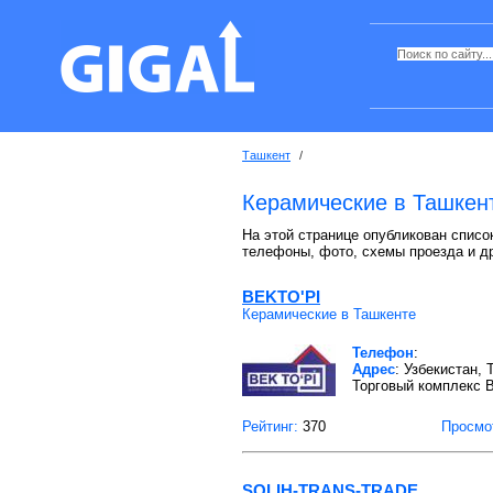
Ташкент
/
Керамические в Ташкен
На этой странице опубликован список
телефоны, фото, схемы проезда и д
BEKTO'PI
Керамические в Ташкенте
Телефон
:
Адрес
: Узбекистан,
Торговый комплекс 
Рейтинг:
370
Просмо
SOLIH-TRANS-TRADE