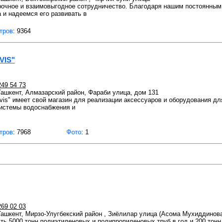
рочное и взаимовыгодное сотрудничество. Благодаря нашим постоянным
 и надеемся его развивать в
тров
: 9364
VIS"
249 54 73
 Ташкент, Алмазарский район, Фараби улица, дом 131
Servis" имеет свой магазин для реализации аксессуаров и оборудования д
истемы водоснабжения и
тров
: 7968
Фото
: 1
269 02 03
 Ташкент, Мирзо-Улугбекский район , Зиёлилар улица (Асома Мухиддинова
ь 5000 тонн полиэтиленовых и полипропиленовых труб в год и 200 тонн