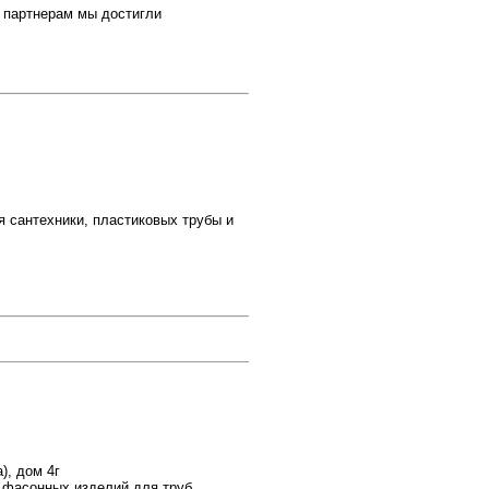
 партнерам мы достигли
ля сантехники, пластиковых трубы и
), дом 4г
 фасонных изделий для труб.