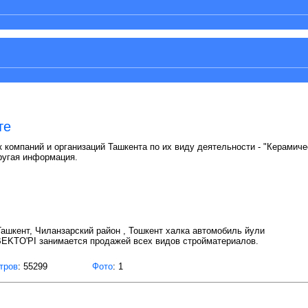
те
 компаний и организаций Ташкента по их виду деятельности - "Керамичес
ругая информация.
 Ташкент, Чиланзарский район , Тошкент халка автомобиль йули
BEKTO'PI занимается продажей всех видов стройматериалов.
тров
: 55299
Фото
: 1