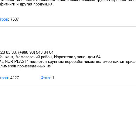
фитинги и другая продукция,
тров
: 7507
228 83 38
,
(+998 93) 543 84 04
 Ташкент, Алмазарский район, Норазтепа улица, дом 64
L NUR PLAST" является крупным переработчиком полимерных свтериа
олимеров произведенных из
тров
: 4227
Фото
: 1