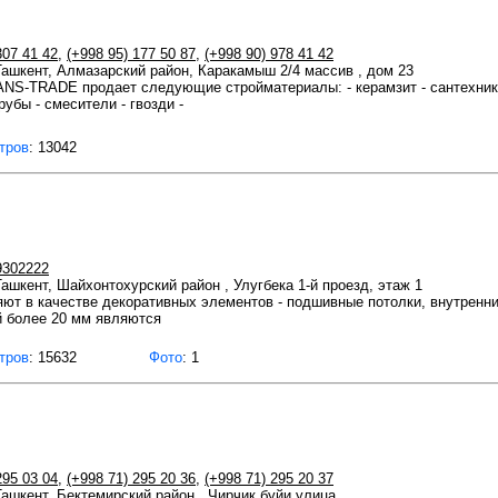
307 41 42
,
(+998 95) 177 50 87
,
(+998 90) 978 41 42
 Ташкент, Алмазарский район, Каракамыш 2/4 массив , дом 23
S-TRADE продает следующие стройматериалы: - керамзит - сантехника - 
рубы - смесители - гвозди -
тров
: 13042
9302222
Ташкент, Шайхонтохурский район , Улугбека 1-й проезд, этаж 1
т в качестве декоративных элементов - подшивные потолки, внутренни
 более 20 мм являются
тров
: 15632
Фото
: 1
295 03 04
,
(+998 71) 295 20 36
,
(+998 71) 295 20 37
 Ташкент, Бектемирский район , Чирчик буйи улица