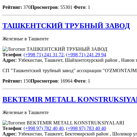
Рейтинг:
370
Просмотров
: 55301
Фото
: 1
ТАШКЕНТСКИЙ ТРУБНЫЙ ЗАВОД
Железные в Ташкенте
Телефон
:
(+998 71) 241 31 72
,
(+998 71) 241 29 94
Адрес
: Узбекистан, Ташкент, Шайхонтохурский район , Навои п
СП "Ташкентский трубный завод" ассоциации "O'ZMONTAJMAXS
Рейтинг:
150
Просмотров
: 16964
Фото
: 1
BEKTEMIR METALL KONSTRUKSIYA
Железные в Ташкенте
Телефон
:
(+998 97) 782 40 40
,
(+998 97) 783 40 40
Адрес
: Узбекистан, Ташкент, Бектемирский район , Шоликор ул