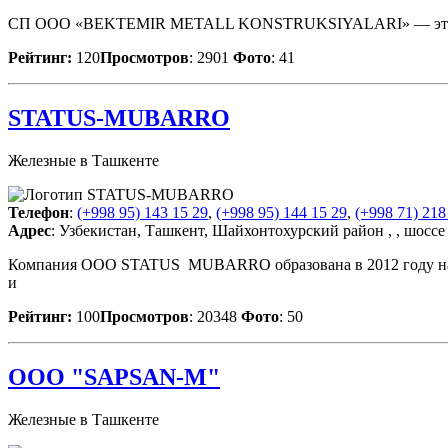
СП ООО «BEKTEMIR METALL KONSTRUKSIYALARI» — это уника
Рейтинг:
120
Просмотров
: 2901
Фото
: 41
STATUS-MUBARRO
Железные в Ташкенте
Телефон
:
(+998 95) 143 15 29
,
(+998 95) 144 15 29
,
(+998 71) 218
Адрес
: Узбекистан, Ташкент, Шайхонтохурский район , , шосс
Компания ООО STATUS MUBARRO образована в 2012 году на ба
и
Рейтинг:
100
Просмотров
: 20348
Фото
: 50
OOO "SAPSAN-M"
Железные в Ташкенте