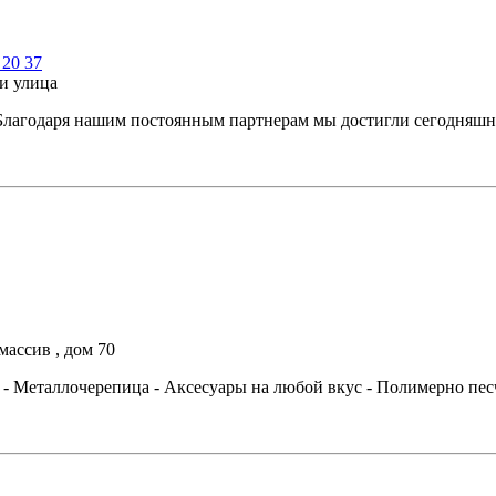
 20 37
йи улица
Благодаря нашим постоянным партнерам мы достигли сегодняшнег
массив , дом 70
2 - Металлочерепица - Аксесуары на любой вкус - Полимерно пе