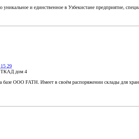
льное и единственное в Узбекистане предприятие, специал
 15 29
е ТКАД дом 4
зе ООО FATH. Имеет в своём распоряжении склады для хранени